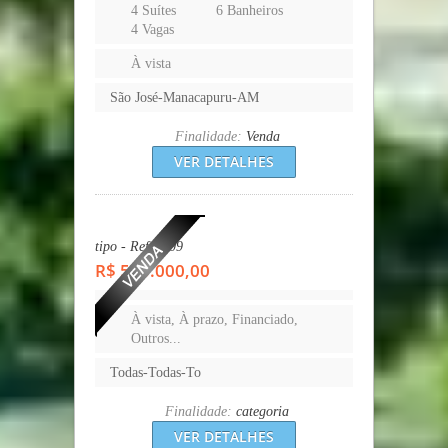
4 Suítes
6 Banheiros
4 Vagas
À vista
São José-Manacapuru-AM
Finalidade:
Venda
VER DETALHES
tipo - Ref.: 109
R$ 500.000,00
À vista, À prazo, Financiado,
Outros...
Todas-Todas-To
Finalidade:
categoria
VER DETALHES