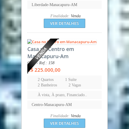
Liberdade-Manacapuru-AM
Finalidade:
Venda
VER DETALHES
Casa no Centro em
Manacapuru-Am
Casa - Ref.: 158
R$ 225.000,00
2 Quartos
1 Suíte
2 Banheiros
2 Vagas
À vista, À prazo, Financiado..
Centro-Manacapuru-AM
Finalidade:
Venda
VER DETALHES