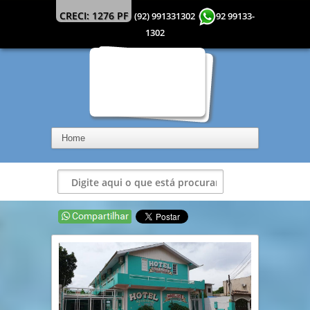
CRECI: 1276 PF
(92) 991331302
92 99133-
1302