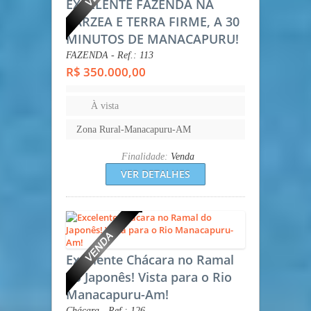
EXCELENTE FAZENDA NA
VÁRZEA E TERRA FIRME, A 30
MINUTOS DE MANACAPURU!
FAZENDA - Ref.: 113
R$ 350.000,00
À vista
Zona Rural-Manacapuru-AM
Finalidade:
Venda
VER DETALHES
Excelente Chácara no Ramal
do Japonês! Vista para o Rio
Manacapuru-Am!
Chácara - Ref.: 126