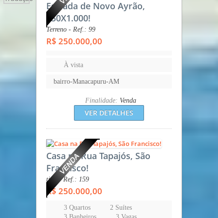
Estrada de Novo Ayrão,
150X1.000!
Terreno - Ref.: 99
R$ 250.000,00
À vista
bairro-Manacapuru-AM
Finalidade:
Venda
VER DETALHES
Casa na Rua Tapajós, São
Francisco!
tipo - Ref.: 159
R$ 250.000,00
3 Quartos
2 Suítes
3 Banheiros
3 Vagas