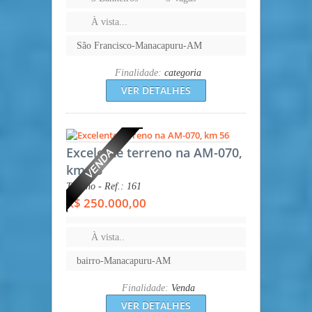
À vista...
São Francisco-Manacapuru-AM
Finalidade:
categoria
VER DETALHES
Excelente terreno na AM-070,
km 56
Terreno - Ref.: 161
R$ 250.000,00
À vista..
bairro-Manacapuru-AM
Finalidade:
Venda
VER DETALHES