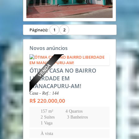
Página(s):
1
2
Novos anúncios
ÓTIMA CASA NO BAIRRO
LIBERDADE EM
MANACAPURU-AM!
Casa - Ref.: 144
R$ 220.000,00
157 m²
4 Quartos
2 Suítes
3 Banheiros
1 Vaga
À vista