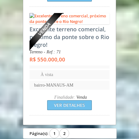
Excelente terreno comercial,
próximo da ponte sobre o Rio
Negro!
Terreno - Ref.: 71
R$ 550.000,00
À vista
bairro-MANAUS-AM
Finalidade:
Venda
VER DETALHES
Página(s):
1
2