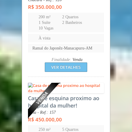
R$ 350.000,00
200 m²
2 Quartos
1 Suíte
2 Banheiros
10 Vagas
À vista
Ramal do Japonêz-Manacapuru-AM
Finalidade:
Venda
VER DETALHES
Casa de esquina proximo ao
hospital da mulher!
Casa - Ref.: 157
R$ 450.000,00
250 m²
5 Quartos