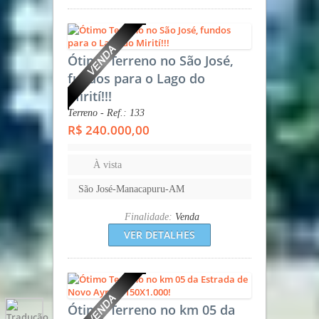
Ótimo Terreno no São José,
fundos para o Lago do
Mirití!!!
Terreno - Ref.: 133
R$ 240.000,00
À vista
São José-Manacapuru-AM
Finalidade:
Venda
VER DETALHES
Ótimo Terreno no km 05 da