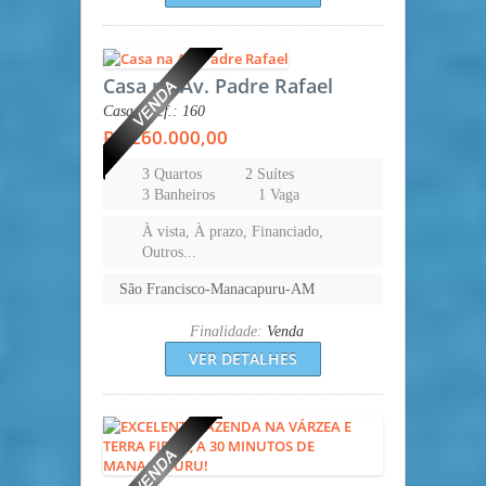
Casa na Av. Padre Rafael
Casa - Ref.: 160
R$ 260.000,00
3 Quartos
2 Suítes
3 Banheiros
1 Vaga
À vista, À prazo, Financiado,
Outros...
São Francisco-Manacapuru-AM
Finalidade:
Venda
VER DETALHES